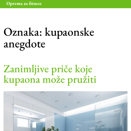
Skip
Oprema za fitness
to
content
Oznaka:
kupaonske
anegdote
Zanimljive priče koje
kupaona može pružiti