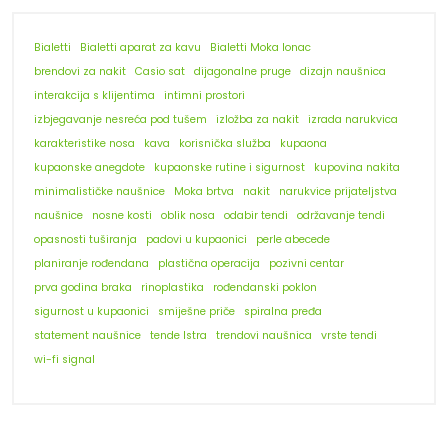
Bialetti
Bialetti aparat za kavu
Bialetti Moka lonac
brendovi za nakit
Casio sat
dijagonalne pruge
dizajn naušnica
interakcija s klijentima
intimni prostori
izbjegavanje nesreća pod tušem
izložba za nakit
izrada narukvica
karakteristike nosa
kava
korisnička služba
kupaona
kupaonske anegdote
kupaonske rutine i sigurnost
kupovina nakita
minimalističke naušnice
Moka brtva
nakit
narukvice prijateljstva
naušnice
nosne kosti
oblik nosa
odabir tendi
održavanje tendi
opasnosti tuširanja
padovi u kupaonici
perle abecede
planiranje rođendana
plastična operacija
pozivni centar
prva godina braka
rinoplastika
rođendanski poklon
sigurnost u kupaonici
smiješne priče
spiralna pređa
statement naušnice
tende Istra
trendovi naušnica
vrste tendi
wi-fi signal