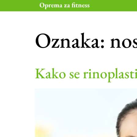
Skip
Oprema za fitness
to
content
Oznaka:
nos
Kako se rinoplast