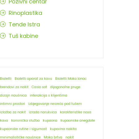
Pozivni centar
Rinoplastika
Tende Istra
Tuš kabine
Bialetti
Bialetti aparat za kavu
Bialetti Moka lonac
brendovi za nakit
Casio sat
dijagonalne pruge
dizajn naušnica
interakcija s klijentima
intimni prostori
izbjegavanje nesreća pod tušem
izložba za nakit
izrada narukvica
karakteristike nosa
kava
korisnička služba
kupaona
kupaonske anegdote
kupaonske rutine i sigurnost
kupovina nakita
minimalističke naušnice
Moka brtva
nakit