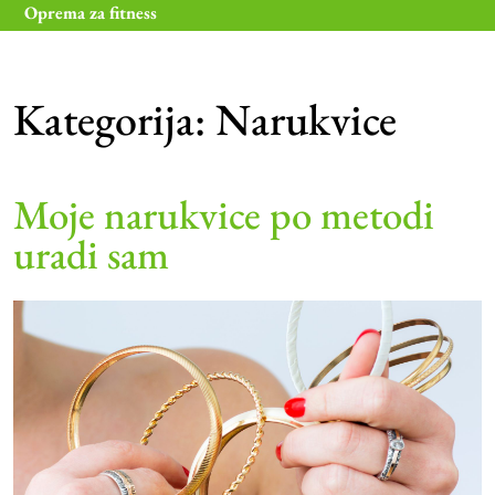
Skip
Oprema za fitness
to
content
Kategorija:
Narukvice
Moje narukvice po metodi
uradi sam