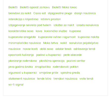
Bialetti
Bialetti aparat za kavu
Bialetti Moka lonac
brendovi za nakit
Casio sat
dijagonalne pruge
dizajn naušnica
interakcija s klijentima
intimni prostori
izbjegavanje nesreća pod tušem
izložba za nakit
izrada narukvica
karakteristike nosa
kava
korisnička služba
kupaona
kupaonske anegdote
kupaonske rutine i sigurnost
kupovina nakita
minimalističke naušnice
Moka brtva
nakit
narukvice prijateljstva
naušnice
nosne kosti
oblik nosa
odabir tendi
održavanje tendi
opasnosti tuširanja
padovi u kupaonici
perle abecede
planiranje rođendana
plastična operacija
pozivni centar
prva godina braka
rinoplastika
rođendanski poklon
sigurnost u kupaonici
smiješne priče
spiralna pređa
statement naušnice
tende Istra
trendovi naušnica
vrste tendi
wi-fi signal