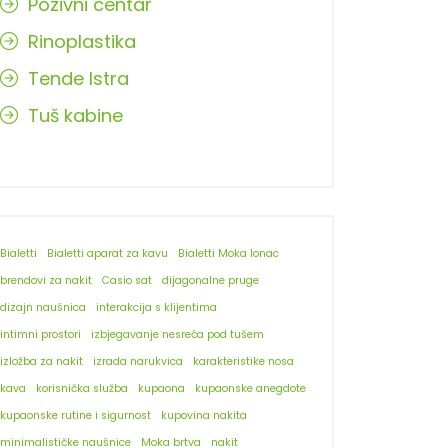
Pozivni centar
Rinoplastika
Tende Istra
Tuš kabine
Bialetti
Bialetti aparat za kavu
Bialetti Moka lonac
brendovi za nakit
Casio sat
dijagonalne pruge
dizajn naušnica
interakcija s klijentima
intimni prostori
izbjegavanje nesreća pod tušem
izložba za nakit
izrada narukvica
karakteristike nosa
kava
korisnička služba
kupaona
kupaonske anegdote
kupaonske rutine i sigurnost
kupovina nakita
minimalističke naušnice
Moka brtva
nakit