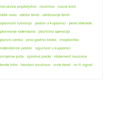
narukvice prijateljstva
naušnice
nosne kosti
oblik nosa
odabir tendi
održavanje tendi
opasnosti tuširanja
padovi u kupaonici
perle abecede
planiranje rođendana
plastična operacija
pozivni centar
prva godina braka
rinoplastika
rođendanski poklon
sigurnost u kupaonici
smiješne priče
spiralna pređa
statement naušnice
tende Istra
trendovi naušnica
vrste tendi
wi-fi signal