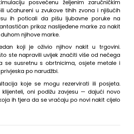
timulaciju posvećenu željenim zaručničkim
ili učahureni u zvukove tihih zvona i njišućih
su ih poticali da pišu ljubavne poruke na
fantastičan prikaz naslijeđene marke za nakit
 duhom njihove marke.
an koji je oživio njihov nakit u trgovini.
to ste napravili uvijek značiti više od nečega
 da se susretnu s obrtnicima, osjete metale i
 privjeska po narudžbi.
tacija koje se mogu rezervirati ili posjeta.
klijenteli, oni podižu zavjesu — dajući novo
koja ih tjera da se vraćaju po novi nakit cijelo