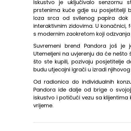
Iskustvo je uključivalo senzornu s
prstenima kuće gdje su posjetitelji b
loza srca od svilenog papira dok 
interaktivnim zidovima. U konačnici, 
s modernim zaokretom koji odzvanja
Suvremeni brend Pandora još je jed
Utemeljeni na uvjerenju da će nešto š
što ste kupili, pozivaju posjetitelje
budu utjecajni igrači u izradi njihovog
Od radionica do individualnih konzul
Pandora ide dalje od brige o svojoj 
iskustvo i potičući vezu sa klijentima 
vrijeme.