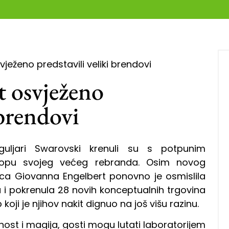
vježeno predstavili veliki brendovi
t osvježeno
 brendovi
guljari Swarovski krenuli su s potpunim
klopu svojeg većeg rebranda. Osim novog
ica Giovanna Engelbert ponovno je osmislila
a i pokrenula 28 novih konceptualnih trgovina
oji je njihov nakit dignuo na još višu razinu.
nost i magija, gosti mogu lutati laboratorijem