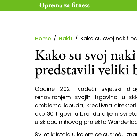
Skip
Oprema za fitness
to
content
Home
Nakit
Kako su svoj nakit os
Kako su svoj naki
predstavili veliki
Godine 2021. vodeći svjetski dra
renoviranjem svojih trgovina u s
amblema labuda, kreativna direktor
oko 30 trgovina brenda diljem svijet
u sklopu njihovog projekta Wonderlab k
Svijet kristala u kojem se susreću zna