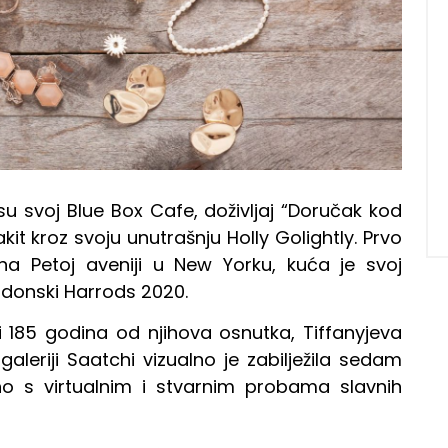
su svoj Blue Box Cafe, doživljaj “Doručak kod
akit kroz svoju unutrašnju Holly Golightly. Prvo
 na Petoj aveniji u New Yorku, kuća je svoj
ndonski Harrods 2020.
i 185 godina od njihova osnutka, Tiffanyjeva
aleriji Saatchi vizualno je zabilježila sedam
dno s virtualnim i stvarnim probama slavnih