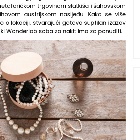
metaforičkom trgovinom slatkiša i šahovskom
hovom austrijskom nasljeđu. Kako se više
o o lokaciji, stvarajući gotovo suptilan izazov
aki Wonderlab soba za nakit ima za ponuditi.